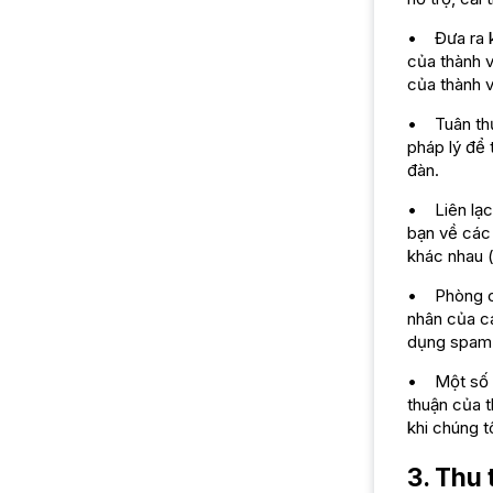
• Đưa ra kh
của thành v
của thành v
• Tuân thủ 
pháp lý để 
đàn.
• Liên lạc 
bạn về các 
khác nhau (
• Phòng ch
nhân của c
dụng spam 
• Một số m
thuận của t
khi chúng tô
3. Thu