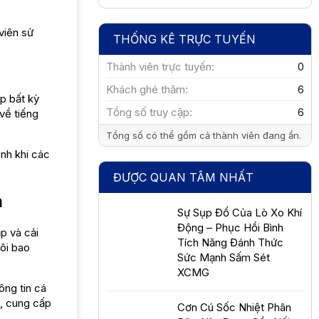
viên sử
THỐNG KÊ TRỰC TUYẾN
Thành viên trực tuyến
0
Khách ghé thăm
6
p bất kỳ
Tổng số truy cập
6
về tiếng
Tổng số có thể gồm cả thành viên đang ẩn.
ịnh khi các
ĐƯỢC QUAN TÂM NHẤT
n
Sự Sụp Đổ Của Lò Xo Khí
Động – Phục Hồi Bình
p và cải
Tích Năng Đánh Thức
tôi bao
Sức Mạnh Sấm Sét
XCMG
ông tin cá
i, cung cấp
Cơn Cú Sốc Nhiệt Phân