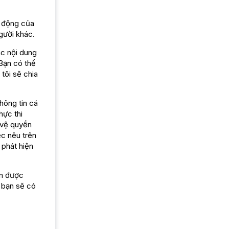
t động của
gười khác.
c nội dung
Bạn có thể
tôi sẽ chia
hông tin cá
hực thi
 vệ quyền
ệc nêu trên
 phát hiện
ận được
à bạn sẽ có