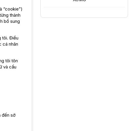
à “cookie”)
 từng thành
ch bổ sung
tôi. Điều
c cá nhân
g tôi tôn
ữ và cấu
n đến sở