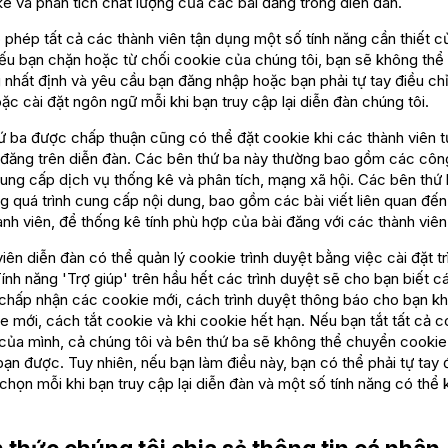
 và phân tích chất lượng của các bài đăng trong diễn đàn.
phép tất cả các thành viên tận dụng một số tính năng cần thiết 
 nếu bạn chặn hoặc từ chối cookie của chúng tôi, bạn sẽ không th
 nhất định và yêu cầu bạn đăng nhập hoặc bạn phải tự tay điều ch
ặc cài đặt ngôn ngữ mỗi khi bạn truy cập lại diễn đàn chúng tôi.
ứ ba được chấp thuận cũng có thể đặt cookie khi các thành viên 
i đăng trên diễn đàn. Các bên thứ ba này thường bao gồm các côn
ung cấp dịch vụ thống kê và phân tích, mạng xã hội. Các bên thứ
g quá trình cung cấp nội dung, bao gồm các bài viết liên quan đến
nh viên, để thống kê tính phù hợp của bài đăng với các thành viên
iên diễn đàn có thể quản lý cookie trình duyệt bằng việc cài đặt t
ính năng 'Trợ giúp' trên hầu hết các trình duyệt sẽ cho bạn biết 
 chấp nhận các cookie mới, cách trình duyệt thông báo cho bạn kh
 mới, cách tắt cookie và khi cookie hết hạn. Nếu bạn tắt tất cả c
 của mình, cả chúng tôi và bên thứ ba sẽ không thể chuyển cookie 
ạn được. Tuy nhiên, nếu bạn làm điều này, bạn có thể phải tự tay 
chọn mỗi khi bạn truy cập lại diễn đàn và một số tính năng có thể
.