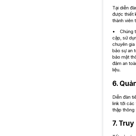
Tại diễn đà
được thiết 
thành viên 
• Chúng tôi
cập, sử dụn
chuyên gia
bảo sự an t
bảo mật thô
đảm an toà
liệu.
6. Quản
Diễn đàn t
link tới cá
thập thông 
7. Truy