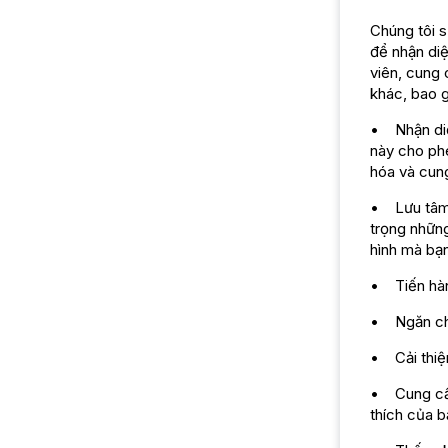
Chúng tôi s
để nhận diệ
viên, cung 
khác, bao 
• Nhận diệ
này cho phé
hóa và cung
• Lưu tâm 
trọng những
hình mà bạ
• Tiến hành
• Ngăn chặ
• Cải thiện
• Cung cấp
thích của b