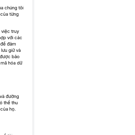
ủa chúng tôi
 của từng
việc truy
hợp với các
g để đảm
 lưu giữ và
y được bảo
, mã hóa dữ
 và đường
ó thể thu
ụ của họ.