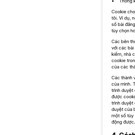
• Thống kê
Cookie cho 
tôi. Ví dụ,
số bài đăng
tùy chọn ho
Các bên th
với các bà
kiếm, nhà c
cookie tron
của các thà
Các thành v
của mình. T
trình duyệt
được cookie
trình duyệt
duyệt của b
một số tùy 
động được