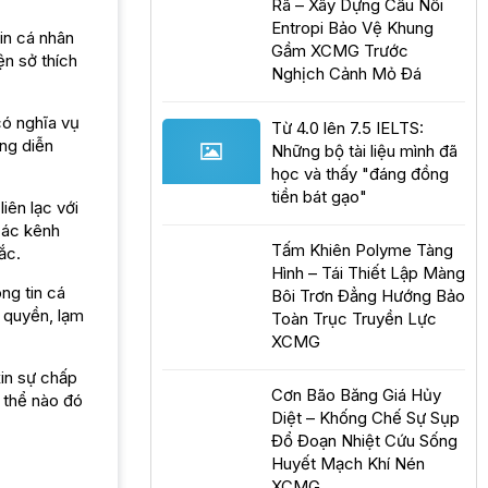
Rã – Xây Dựng Cầu Nối
Entropi Bảo Vệ Khung
in cá nhân
Gầm XCMG Trước
ện sở thích
Nghịch Cảnh Mỏ Đá
có nghĩa vụ
Từ 4.0 lên 7.5 IELTS:
ong diễn
Những bộ tài liệu mình đã
học và thấy "đáng đồng
tiền bát gạo"
iên lạc với
các kênh
Tấm Khiên Polyme Tàng
ắc.
Hình – Tái Thiết Lập Màng
ng tin cá
Bôi Trơn Đẳng Hướng Bảo
 quyền, lạm
Toàn Trục Truyền Lực
XCMG
in sự chấp
Cơn Bão Băng Giá Hủy
 thể nào đó
Diệt – Khống Chế Sự Sụp
Đổ Đoạn Nhiệt Cứu Sống
Huyết Mạch Khí Nén
XCMG