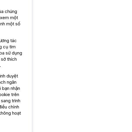
của chúng
ể xem một
ỉnh một số
tương tác
g cụ tìm
 ba sử dụng
 sở thích
.
rình duyệt
cách ngăn
i bạn nhận
ookie trên
sang trình
điều chỉnh
 không hoạt