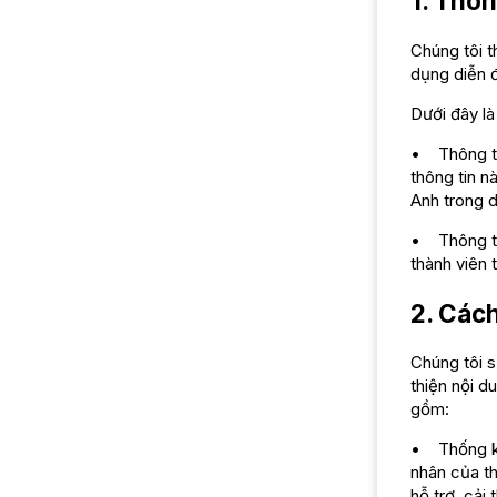
1. Thôn
Chúng tôi t
dụng diễn 
Dưới đây là
• Thông tin
thông tin n
Anh trong 
• Thông tin
thành viên 
2. Cách
Chúng tôi s
thiện nội d
gồm:
• Thống kê,
nhân của th
hỗ trợ, cải 