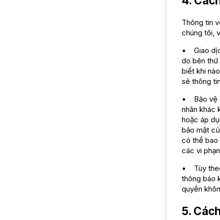
4. Cách
Thông tin v
chúng tôi, 
• Giao dịc
do bên thứ
biết khi nà
sẻ thông ti
• Bảo vệ ch
nhân khác k
hoặc áp dụ
bảo mật của
có thể bao 
các vi phạm
• Tùy theo
thông báo k
quyền không
5. Cách